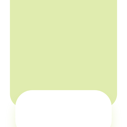
Nervensystems, um spürbare Sicherheit zu
fördern und die natürliche Selbstregulation des
Körpers zu unterstützen.
Mir ist es ein Anliegen, Sie wohlwollend und
mit präsenter Haltung zu begleiten.
Ich berate Sie gerne:
einfach Kontakt aufnehmen