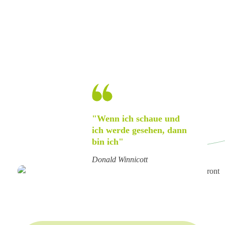
Therapeutenrolle neu einzufühlen.
Heute weiß ich: Nur wenn wir selbst gut stehen,
können wir andere gut halten.
Es ist mir eine Freude, andere Menschen, egal
welchen Alters, auf ihrem Weg zu begleiten und
dabei aus dem Wissen der ganzen Jahre zu
schöpfen.
"Wenn ich schaue und
ich werde gesehen, dann
bin ich"
Donald Winnicott