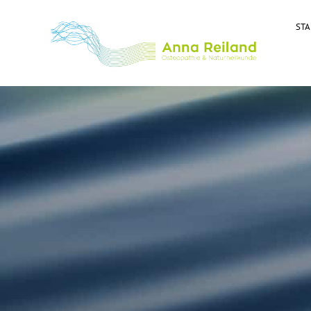
STA
Osteopathie Reiland
Merzig Wadern